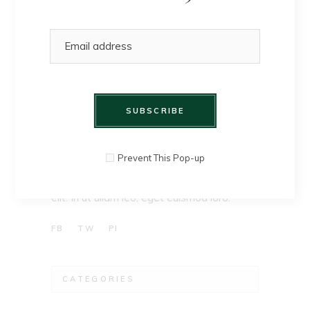
SUBSCRIBE
Prevent This Pop-up
Lorem ipsum dolor sit amet, consec tetur a
elit. In ut ullam leo, eget euismod loro.
FB
TW
PI
CATEGORIES