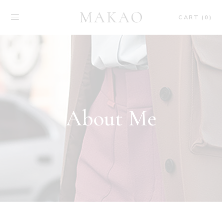
CART (0)
About Me