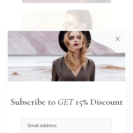
At vero eos et accusamus et iusto
Subscribe to
GET
15% Discount
odio dignissimos ducimus qui
blanditiis praesentium voluptatum
deleniti atque corrupti quos esterd
dolores et quas molestias excepturi
sint occaecati cupiditate non