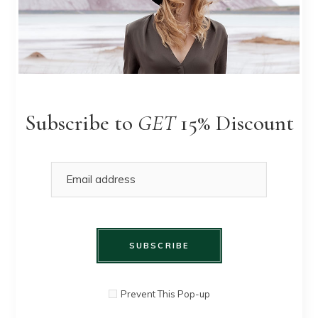
Vulputate sapien nec sagittis aliquam
malesuada bibendum arcu vitae
elementum.
Post a comment
Subscribe to
GET
15% Discount
SUBSCRIBE
Prevent This Pop-up