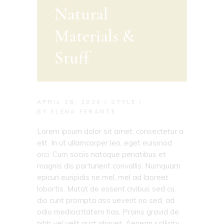
Natural
Materials &
Stuff
APRIL 28, 2020
STYLE
BY
ELENA FERANTE
Lorem ipsum dolor sit amet, consectetur a
elit. In ut ullamcorper leo, eget euismod
orci. Cum sociis natoque penatibus et
magnis dis parturient convallis. Numquam
epicuri euripidis ne mel, mel ad laoreet
lobortis. Mutat de essent civibus sed cu,
dio cunt prompta ass ueverit no sed, ad
odio mediocritatem has. Proins gravid de
nibh vel velit auct aliquet. Aenean sollicitu,