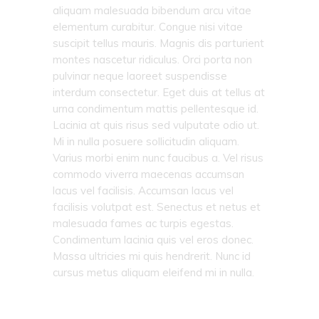
aliquam malesuada bibendum arcu vitae
elementum curabitur. Congue nisi vitae
suscipit tellus mauris. Magnis dis parturient
montes nascetur ridiculus. Orci porta non
pulvinar neque laoreet suspendisse
interdum consectetur. Eget duis at tellus at
urna condimentum mattis pellentesque id.
Lacinia at quis risus sed vulputate odio ut.
Mi in nulla posuere sollicitudin aliquam.
Varius morbi enim nunc faucibus a. Vel risus
commodo viverra maecenas accumsan
lacus vel facilisis. Accumsan lacus vel
facilisis volutpat est. Senectus et netus et
malesuada fames ac turpis egestas.
Condimentum lacinia quis vel eros donec.
Massa ultricies mi quis hendrerit. Nunc id
cursus metus aliquam eleifend mi in nulla.