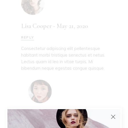
Lisa Cooper
-
May 21, 2020
REPLY
Consectetur adipiscing elit pellentesque
habitant morbi tristique senectus et netus.
Lectus quam id leo in vitae turpis. Mi
bibendum neque egestas congue quisque.
Julia Silvestre
-
May 21, 2020
REPLY